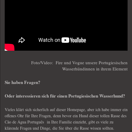
Foto/Video: Fire und Vogue unsere Portugiesischen
Wasserhündinnen in ihrem Element
Sie haben Fragen?
Oder interessieren sich für einen
Portugiesischen Wasserhund
?
Vieles klärt sich sicherlich auf dieser Homepage, aber ich habe immer ein
offenes Ohr für Ihre Fragen, denn bevor ein Hund dieser tollen Rasse des
Cão de Água Português in Ihre Familie einzieht, gibt es viele zu
klärende Fragen und Dinge, die Sie über die Rasse wissen sollten.