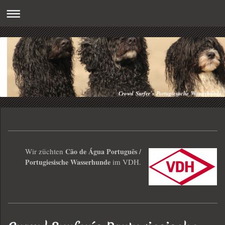
Crowd Surfer´s Portugiesische Wasserhunde
Wir züchten
Cão de Água Português /
Portugiesische Wasserhunde
im VDH.