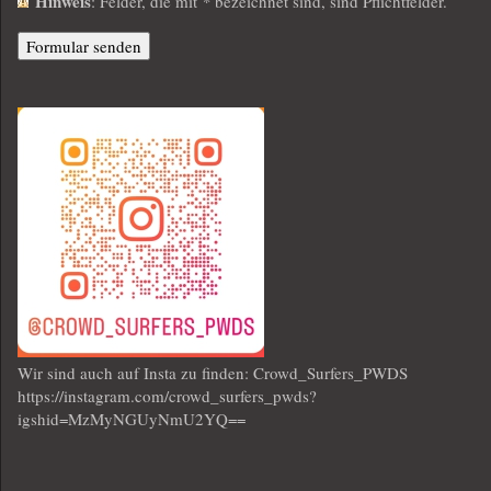
Hinweis
: Felder, die mit
*
bezeichnet sind, sind Pflichtfelder.
Wir sind auch auf Insta zu finden: Crowd_Surfers_PWDS
https://instagram.com/crowd_surfers_pwds?
igshid=MzMyNGUyNmU2YQ==