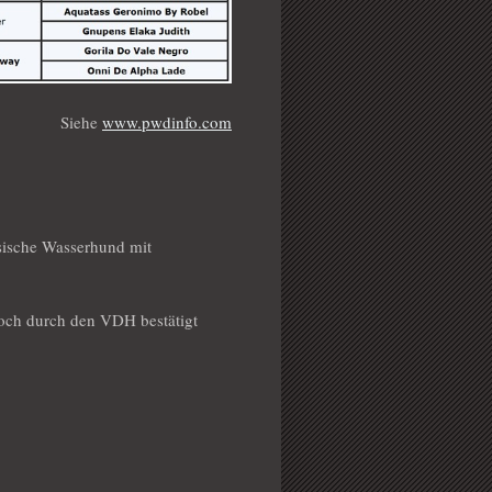
Siehe
www.pwdinfo.com
esische Wasserhund mit
ch durch den VDH bestätigt