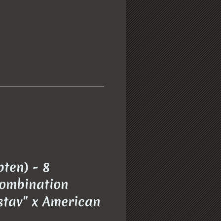
ten) - 8
Kombination
tav" x American