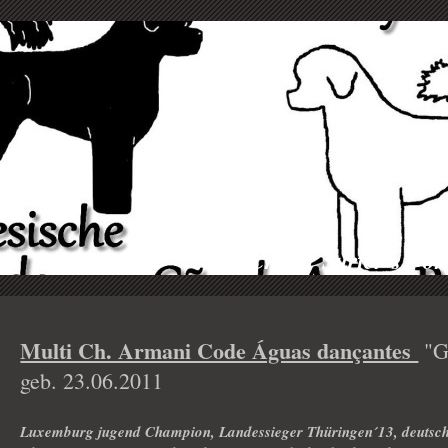
Crowd Surfer´s Por
Multi Ch. Armani Code Águas dançantes
"G
geb. 23.06.2011
Luxemburg jugend Champion, Landessieger Thüringen´13, deut